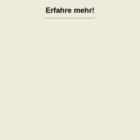
Erfahre mehr!

Katzensitting
Du möchtest verreisen, übers
Wochenende Freunde oder
Familie besuchen oder dir steht
ein kurzfristiger Aufenthalt im
Krankenhaus bevor? Jetzt fehlt
dir nur noch jemand, der deine