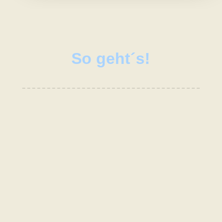
So geht´s!

Kontakt
Du bist dir unsicher, ob deiner
Katze geholfen werden kann oder