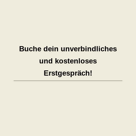
hast noch andere Fragen? Kein
Problem. Kontaktiere mich
unverbindlich und kostenlos!
Buche dein unverbindliches
und kostenloses
Erstgespräch!

Beratung online