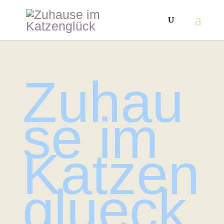
Zuhau
se im
Katzen
glueck