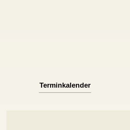
oder einen Termin
bei dir!
Mein Angebot hat dich überzeugt? Dann
buche hier einen Termin für mein
Katzensitting, eine Beratung per Telefon
oder Videocall oder bei dir Zuahause.
Terminkalender