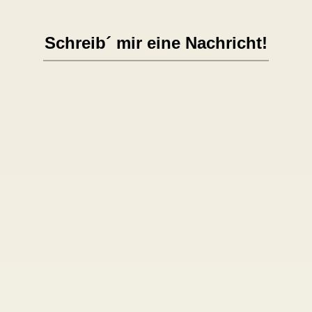
Schreib´ mir eine Nachricht!

Wir kommen ins
Gespräch!
In einem kostenlosen und unverbindlichen
Telefonat gehe ich auf all deine Fragen ein.
Denn, du bist nicht allein mit deinem