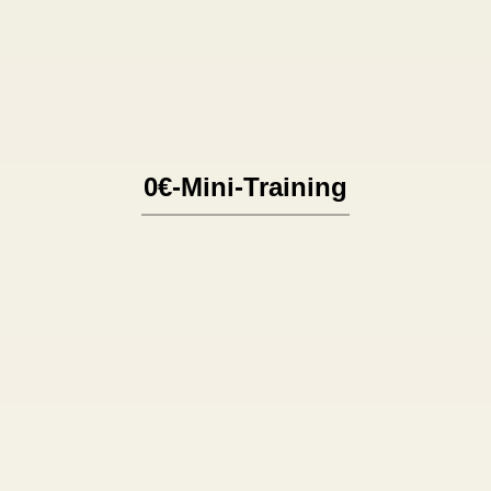
Problem!
Probiere bis dahin gerne mein kostenloses
Mini-Training aus!
0€-Mini-Training

Buche meinen
Onlineangebot