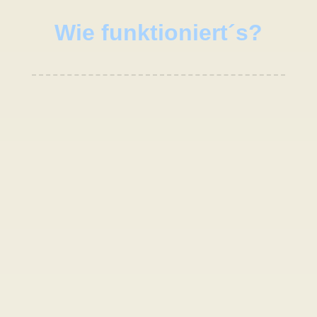
Wie funktioniert´s?

Kontaktiere mich!
Du hast noch Fragen zum Ablauf meines
Coachings? Du bist dir unsicher, ob eine
mobile Betreuung für deine Katze das
Richtige ist?